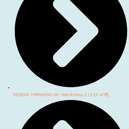
DESIGN THINKING 06 : Workshop 2 (2:23 นาที)