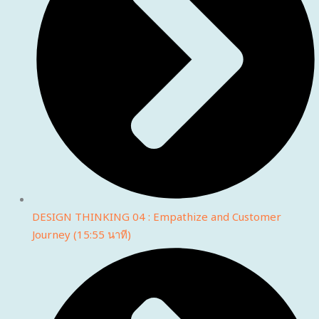
DESIGN THINKING 04 : Empathize and Customer
Journey (15:55 นาที)