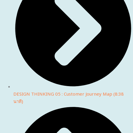
DESIGN THINKING 05 : Customer Journey Map (8:38
นาที)