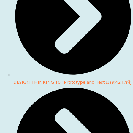
DESIGN THINKING 10 : Prototype and Test II (9:42 นาที)