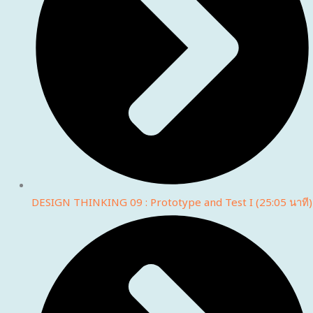
DESIGN THINKING 09 : Prototype and Test I (25:05 นาที)