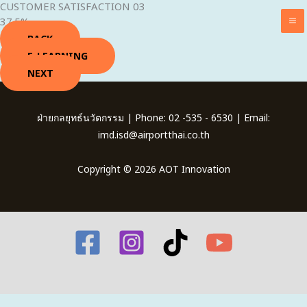
CUSTOMER SATISFACTION 03
Skip
37.5%
to
BACK
content
E-LEARNING
NEXT
ฝ่ายกลยุทธ์นวัตกรรม | Phone: 02 -535 - 6530 | Email:
imd.isd@airportthai.co.th
Copyright © 2026 AOT Innovation